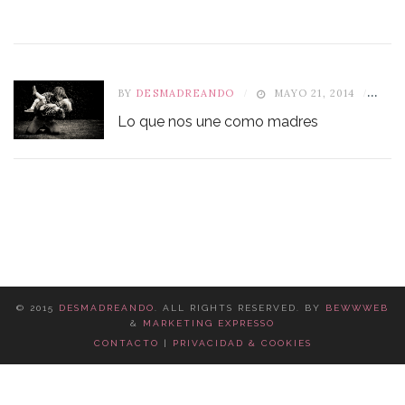
BY
DESMADREANDO
MAYO 21, 2014
4
Lo que nos une como madres
© 2015
DESMADREANDO
. ALL RIGHTS RESERVED. BY
BEWWWEB
&
MARKETING EXPRESSO
CONTACTO
|
PRIVACIDAD & COOKIES