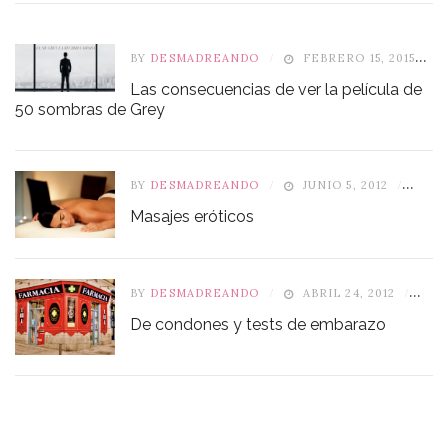
BY
DESMADREANDO
FEBRERO 15, 2015
Las consecuencias de ver la película de
50 sombras de Grey
BY
DESMADREANDO
JUNIO 5, 2012
6
Masajes eróticos
BY
DESMADREANDO
ABRIL 24, 2012
7
De condones y tests de embarazo