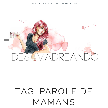
LA VIDA EN ROSA ES DESMADROSA
Skip
to
content
TAG: PAROLE DE
MAMANS