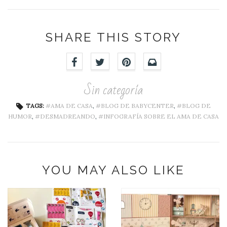
SHARE THIS STORY
Sin categoría
TAGS:
AMA DE CASA
,
BLOG DE BABYCENTER
,
BLOG DE
HUMOR
,
DESMADREANDO
,
INFOGRAFÍA SOBRE EL AMA DE CASA
YOU MAY ALSO LIKE