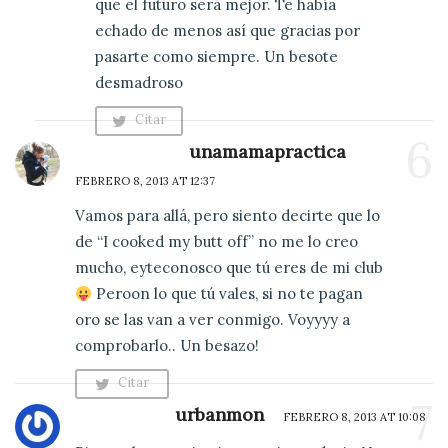
que el futuro será mejor. Te había
echado de menos así que gracias por
pasarte como siempre. Un besote
desmadroso
Citar
6
Comentario
unamamapractica
FEBRERO 8, 2013 AT 12:37
Vamos para allá, pero siento decirte que lo
de “I cooked my butt off” no me lo creo
mucho, eyteconosco que tú eres de mi club
Peroon lo que tú vales, si no te pagan
oro se las van a ver conmigo. Voyyyy a
comprobarlo.. Un besazo!
Citar
7
Comentario
urbanmon
FEBRERO 8, 2013 AT 10:08