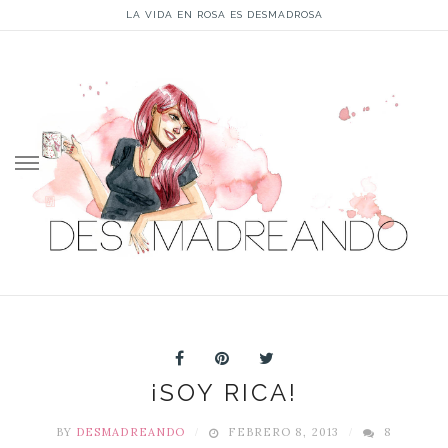
LA VIDA EN ROSA ES DESMADROSA
Skip
to
content
¡SOY RICA!
BY
DESMADREANDO
FEBRERO 8, 2013
8