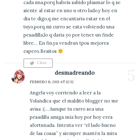
cada una,porq habeis sabido plasmar lo q se
siente al estar en uno u otro lado,y hoy en
dia te digo,q me encantaria estar en el
tuyo,porq mi curro se esta volviendo una
pesadilla,lo q daria yo por tener un finde
libre… En fin,ya vendran tpos mejores
espero.Besitos
Citar
5
Comentario
desmadreando
FEBRERO 11, 2013 AT 12:32
Angela voy corriendo a leer a la
Yolandica que el maldito blogger no me
avisa :(….Aunque tu curro sea una
pesadilla amiga mía hoy por hoy eres
afortunada. Intenta ver “el lado bueno
de las cosas” y siempre mantén la mira