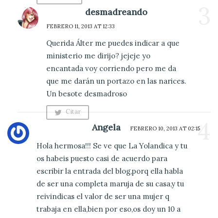
3
Comentario
desmadreando
FEBRERO 11, 2013 AT 12:33
Querida Álter me puedes indicar a que
ministerio me dirijo? jejeje yo
encantada voy corriendo pero me da
que me darán un portazo en las narices.
Un besote desmadroso
Citar
4
Comentario
Angela
FEBRERO 10, 2013 AT 02:15
Hola hermosa!!! Se ve que La Yolandica y tu
os habeis puesto casi de acuerdo para
escribir la entrada del blog,porq ella habla
de ser una completa maruja de su casa,y tu
reivindicas el valor de ser una mujer q
trabaja en ella,bien por eso,os doy un 10 a